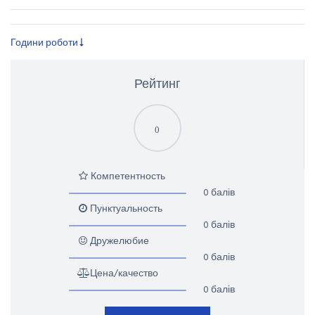
Години роботи
Рейтинг
0
Компетентность
0 балів
Пунктуальность
0 балів
Дружелюбие
0 балів
Цена/качество
0 балів