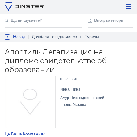
Увійти
Регістрація
Назад
Дозвілля та відпочинок
Туризм
Контакти
Для підприємців
Апостиль Легализация на
дипломе свидетельстве об
образовании
0667683206
Инна, Нина
Амур-Нижнеднепровский
Днепр, Україна
Це Ваша Компания?