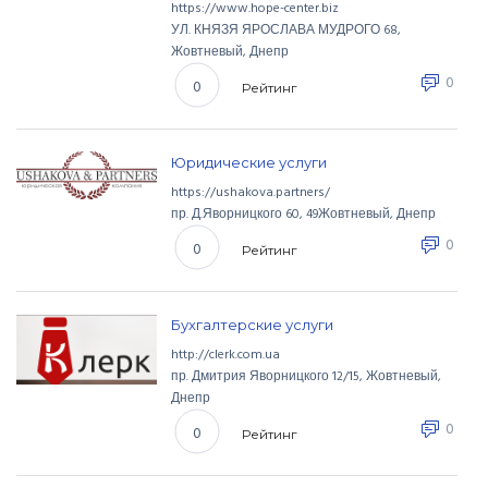
https://www.hope-center.biz
УЛ. КНЯЗЯ ЯРОСЛАВА МУДРОГО
68
,
Жовтневый
,
Днепр
0
0
Рейтинг
Юридические услуги
https://ushakova.partners/
пр. Д.Яворницкого
60
,
49
Жовтневый
,
Днепр
0
0
Рейтинг
Бухгалтерские услуги
http://clerk.com.ua
пр. Дмитрия Яворницкого
12/15
,
Жовтневый
,
Днепр
0
0
Рейтинг