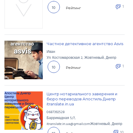
1
10
Рейтинг
Частное детективное агентство Asvis
Иван
Ул. Костомаровская
2
,
Жовтневый
,
Днепр
1
10
Рейтинг
Центр нотариального заверения и
бюро переводов Апостиль Днепр
itranslate.in.ua
0687392528
Баррикадная
5/7
,
itranslate.in.ua@gmail.com
Жовтневый
,
Днепр
10