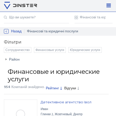
Увійти
Регістрація
Назад
Фінансові та юридичні послуги
Контакти
Для підприємців
Фільтри
Сотрудничество
Финансовые услуги
Юридические услуги
Район
Финансовые и юридические
услуги
954
Компаній знайдено
.
Рейтинг
Відгуки
Детективное агентство Івол
Иван
Глинки
2
,
Жовтневый
,
Днепр