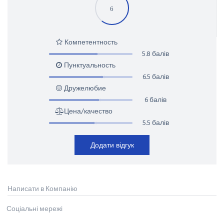
6
Компетентность
5.8 балів
Пунктуальность
6.5 балів
Дружелюбие
6 балів
Цена/качество
5.5 балів
Додати відгук
Написати в Компанію
Соціальні мережі