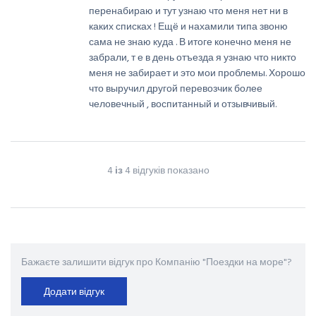
перенабираю и тут узнаю что меня нет ни в
каких списках ! Ещё и нахамили типа звоню
сама не знаю куда . В итоге конечно меня не
забрали, т е в день отъезда я узнаю что никто
меня не забирает и это мои проблемы. Хорошо
что выручил другой перевозчик более
человечный , воспитанный и отзывчивый.
4
із
4 відгуків показано
Бажаєте залишити відгук про Компанію "Поездки на море"?
Додати відгук