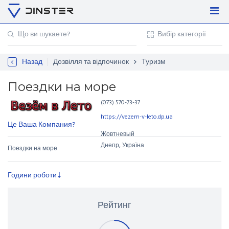
Увійти
Регістрація
Назад
Дозвілля та відпочинок
Туризм
Контакти
Для підприємців
Поездки на море
(073) 570-73-37
https://vezem-v-leto.dp.ua
Це Ваша Компания?
Жовтневый
Днепр, Україна
Поездки на море
Години роботи
Рейтинг