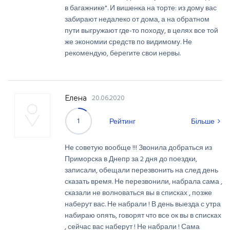
в багажнике". И вишенка на торте: из дому вас
забирают недалеко от дома, а на обратном
пути выгружают где-то походу, в целях все той
же экономии средств по видимому. Не
рекомендую, берегите свои нервы.
20.06.2020
Елена
1
Рейтинг
Більше
Не советую вообще !!! Звонила добраться из
Приморска в Днепр за 2 дня до поездки,
записали, обещали перезвонить на след день
сказать время. Не перезвонили, набрала сама ,
сказали не волноваться вы в списках , позже
наберут вас. Не набрали ! В день выезда с утра
набираю опять, говорят что все ок вы в списках
, сейчас вас наберут ! Не набрали ! Сама