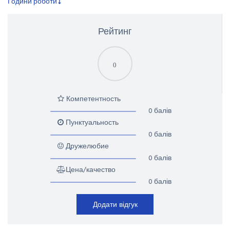
Години роботи
Рейтинг
0
Компетентность
0 балів
Пунктуальность
0 балів
Дружелюбие
0 балів
Цена/качество
0 балів
Додати відгук