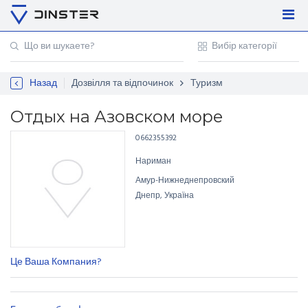
Увійти
Регістрація
Назад
Дозвілля та відпочинок
Туризм
Контакти
Для підприємців
Отдых на Азовском море
0662355392
Нариман
Амур-Нижнеднепровский
Днепр, Україна
Це Ваша Компания?