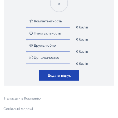
0
Компетентность
0 балів
Пунктуальность
0 балів
Дружелюбие
0 балів
Цена/качество
0 балів
Додати відгук
Написати в Компанію
Соціальні мережі