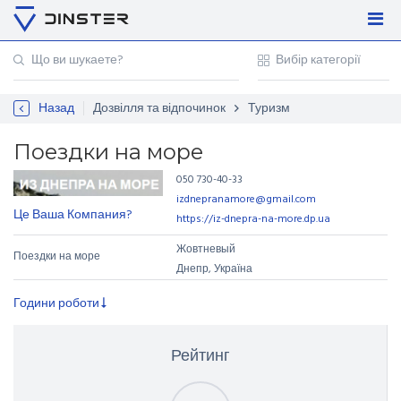
Увійти
Регістрація
Назад
Дозвілля та відпочинок
Туризм
Контакти
Для підприємців
Поездки на море
050 730-40-33
izdnepranamore@gmail.com
Це Ваша Компания?
https://iz-dnepra-na-more.dp.ua
Жовтневый
Поездки на море
Днепр, Україна
Години роботи
Рейтинг