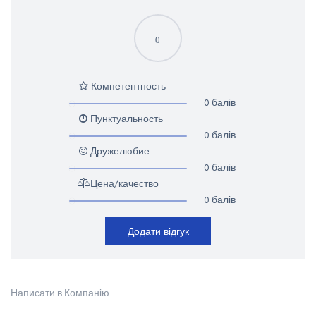
0
Компетентность
0 балів
Пунктуальность
0 балів
Дружелюбие
0 балів
Цена/качество
0 балів
Додати відгук
Написати в Компанію