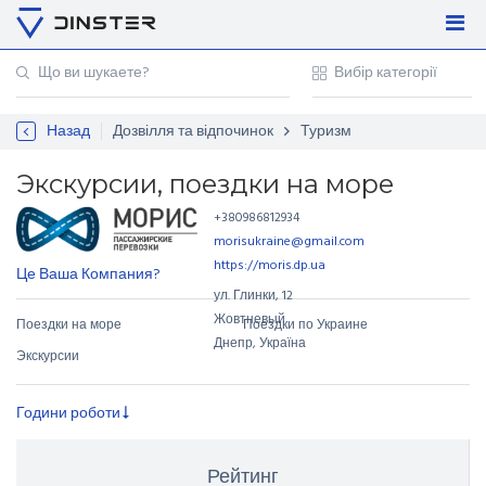
Увійти
Регістрація
Назад
Дозвілля та відпочинок
Туризм
Контакти
Для підприємців
Экскурсии, поездки на море
+380986812934
morisukraine@gmail.com
https://moris.dp.ua
Це Ваша Компания?
ул. Глинки
,
12
Жовтневый
Поездки на море
Поездки по Украине
Днепр, Україна
Экскурсии
Години роботи
Рейтинг