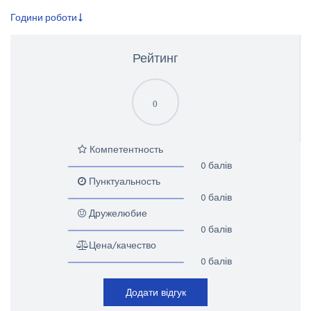
Години роботи
Рейтинг
0
Компетентность
0 балів
Пунктуальность
0 балів
Дружелюбие
0 балів
Цена/качество
0 балів
Додати відгук