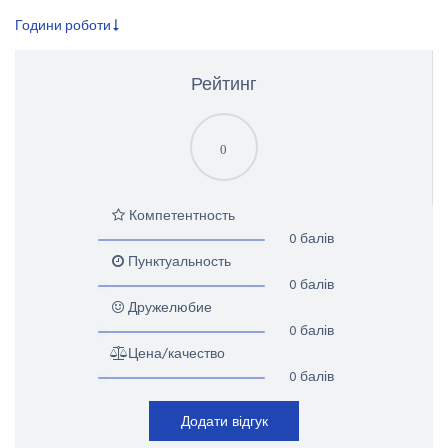
Години роботи
Рейтинг
0
Компетентность
0 балів
Пунктуальность
0 балів
Дружелюбие
0 балів
Цена/качество
0 балів
Додати відгук