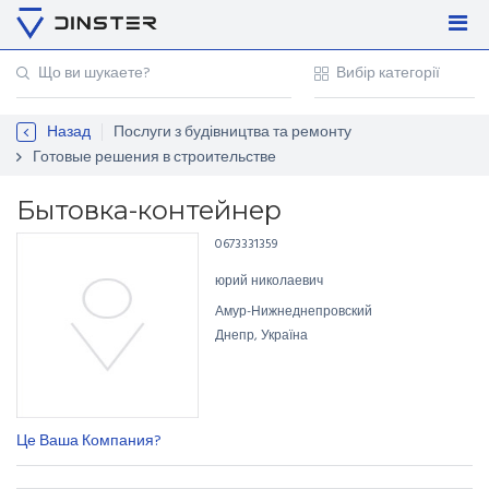
Увійти
Регістрація
Назад
Послуги з будівництва та ремонту
Контакти
Готовые решения в строительстве
Для підприємців
Бытовка-контейнер
0673331359
юрий николаевич
Амур-Нижнеднепровский
Днепр, Україна
Це Ваша Компания?