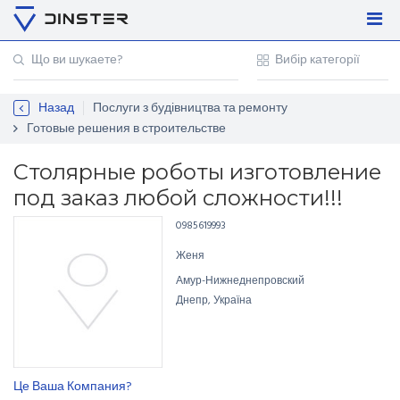
Увійти
Регістрація
Назад
Послуги з будівництва та ремонту
Контакти
Готовые решения в строительстве
Для підприємців
Столярные роботы изготовление
под заказ любой сложности!!!
0985619993
Женя
Амур-Нижнеднепровский
Днепр, Україна
Це Ваша Компания?