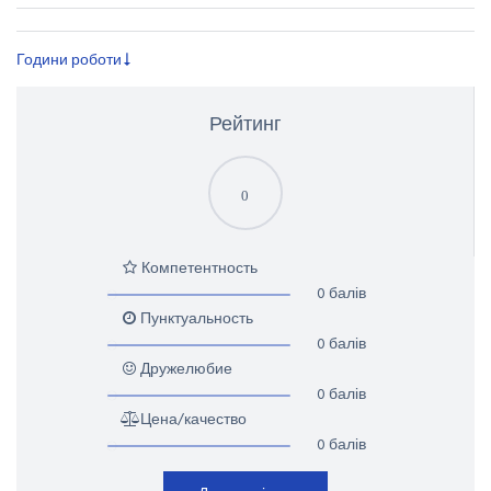
Години роботи
Рейтинг
0
Компетентность
0 балів
Пунктуальность
0 балів
Дружелюбие
0 балів
Цена/качество
0 балів