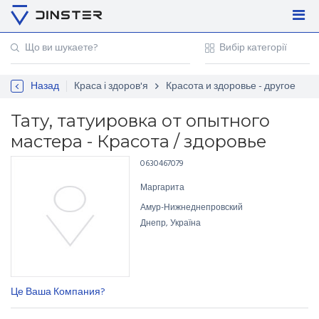
Увійти
Регістрація
Назад
Краса і здоров'я
Красота и здоровье - другое
Контакти
Для підприємців
Тату, татуировка от опытного
мастера - Красота / здоровье
0630467079
Маргарита
Амур-Нижнеднепровский
Днепр, Україна
Це Ваша Компания?