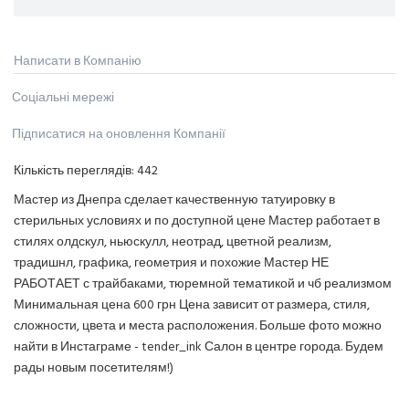
Написати в Компанію
Соціальні мережі
Підписатися на оновлення Компанії
Кількість переглядів:
442
Мастер из Днепра сделает качественную татуировку в
стерильных условиях и по доступной цене Мастер работает в
стилях олдскул, ньюскулл, неотрад, цветной реализм,
традишнл, графика, геометрия и похожие Мастер НЕ
РАБОТАЕТ с трайбаками, тюремной тематикой и чб реализмом
Минимальная цена 600 грн Цена зависит от размера, стиля,
сложности, цвета и места расположения. Больше фото можно
найти в Инстаграме - tender_ink Салон в центре города. Будем
рады новым посетителям!)