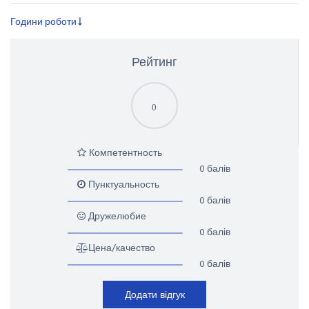
Години роботи
Рейтинг
0
Компетентность
0 балів
Пунктуальность
0 балів
Дружелюбие
0 балів
Цена/качество
0 балів
Додати відгук