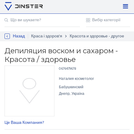
Увійти
Регістрація
Назад
Краса і здоров'я
Красота и здоровье - другое
Контакти
Для підприємців
Депиляция воском и сахаром -
Красота / здоровье
0676479678
Наталия косметолог
Бабушкинский
Днепр, Україна
Це Ваша Компания?