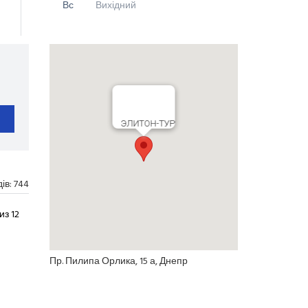
Вс
Вихідний
ЭЛИТОН-ТУР
дів:
744
з 12
Пр. Пилипа Орлика, 15 а, Днепр