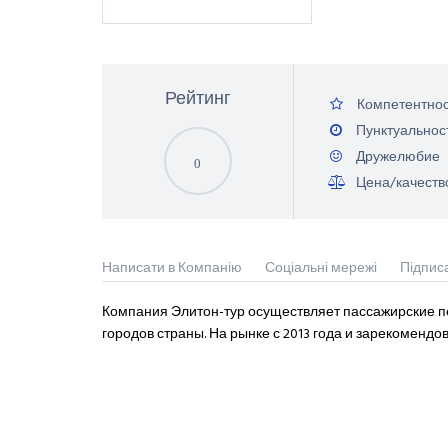
Рейтинг
Компетентнос
Пунктуальнос
Дружелюбие
0
Цена/качеств
Написати в Компанію
Соціальні мережі
Підпис
Компания Элитон-тур осуществляет пассажирские пе
городов страны. На рынке с 2013 года и зарекомендо