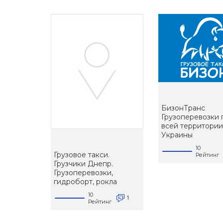
БизонТранс
Грузоперевозки 
всей территори
Украины
10
Грузовое такси.
Рейтинг
Грузчики Днепр.
Грузоперевозки,
гидроборт, рокла
10
1
Рейтинг