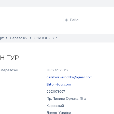
рт
Перевозки
ЭЛИТОН-ТУР
Н-ТУР
 перевозки
380972395319
danilovaverochka@gmail.com
Eliton-tour.com
0663073007
Пр. Пилипа Орлика
,
15 а
Кировский
Днепр, Україна