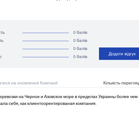
0 балів
ть
0 балів
ть
0 балів
Додати відгук
0 балів
о
атися на оновлення Компанії
Кількість перегля
ревозки на Черное и Азовское море в пределах Украины более чем и
вала себя, как клиентоорентированая компания.