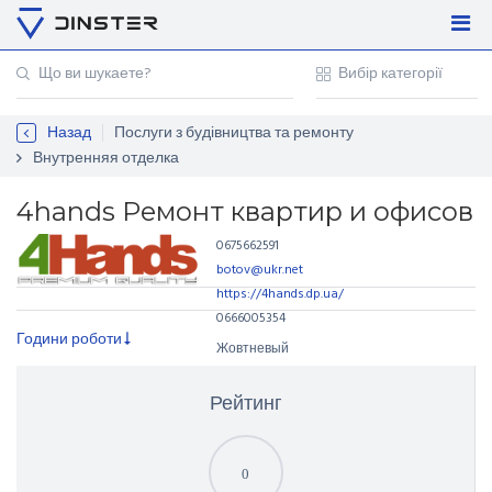
Увійти
Регістрація
Назад
Послуги з будівництва та ремонту
Контакти
Внутренняя отделка
Для підприємців
4hands Ремонт квартир и офисов
0675662591
botov@ukr.net
https://4hands.dp.ua/
0666005354
Години роботи
Жовтневый
Днепр, Україна
Рейтинг
0