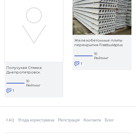
Железобетонные плиты
перекрытия Freebuildplus
10
Рейтинг
1
Полусухая Стяжка
Днепропетровск.
10
Рейтинг
1
FAQ
Угода користувача
Регістрація
Контакти
Блог