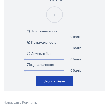
0
Компетентность
0 балів
Пунктуальность
0 балів
Дружелюбие
0 балів
Цена/качество
0 балів
Додати відгук
Написати в Компанію