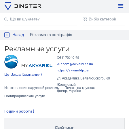
Увійти
Регістрація
Назад
Реклама та поліграфія
Контакти
Для підприємців
Рекламные услуги
(056) 790-10-78
20priem@akvarel.dp.ua
https://akvarel.dp.ua
Це Ваша Компания?
ул. Академика Белелюбского
,
68
Жовтневый
Изготовление наружной рекламы
Печать на кружках
Днепр, Україна
Полиграфические услуги
Години роботи
Рейтинг