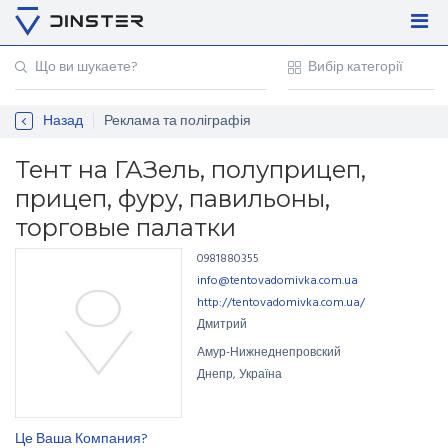
Увійти
Регістрація
Назад
Реклама та поліграфія
Контакти
Для підприємців
Тент на ГАЗель, полуприцеп,
прицеп, фуру, павильоны,
торговые палатки
0981880355
info@tentovadomivka.com.ua
http://tentovadomivka.com.ua/
Дмитрий
Амур-Нижнеднепровский
Днепр, Україна
Це Ваша Компания?