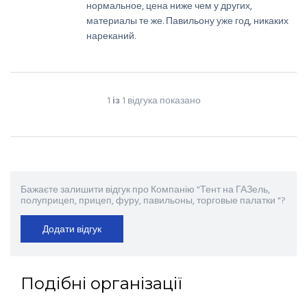
нормальное, цена ниже чем у других,
материалы те же. Павильону уже год, никаких
нареканий.
1
із
1 відгука показано
Бажаєте залишити відгук про Компанію "Тент на ГАЗель,
полуприцеп, прицеп, фуру, павильоны, торговые палатки "?
Додати відгук
Подібні організації