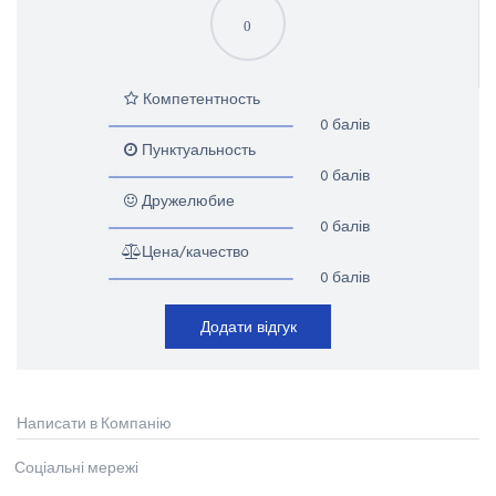
0
Компетентность
0 балів
Пунктуальность
0 балів
Дружелюбие
0 балів
Цена/качество
0 балів
Додати відгук
Написати в Компанію
Соціальні мережі