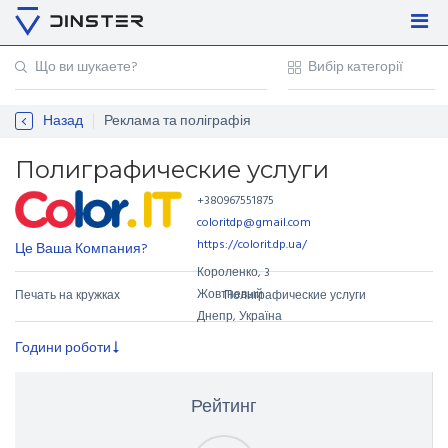
Увійти
Регістрація
Назад
Реклама та поліграфія
Контакти
Для підприємців
Полиграфические услуги
+380967551875
coloritdp@gmail.com
https://colorit.dp.ua/
Це Ваша Компания?
Короленко
,
3
Жовтневый
Печать на кружках
Полиграфические услуги
Днепр, Україна
Години роботи
Рейтинг