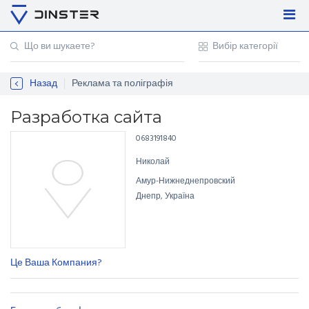
Увійти
Регістрація
Назад
Реклама та поліграфія
Контакти
Для підприємців
Разработка сайта
0683191840
Николай
Амур-Нижнеднепровский
Днепр, Україна
Це Ваша Компания?