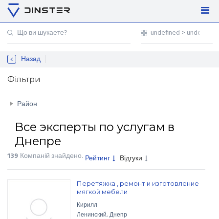
Увійти
Регістрація
Назад
Контакти
Для підприємців
Фільтри
Район
Все эксперты по услугам в
Днепре
139
Компаній знайдено
.
Рейтинг
Відгуки
Перетяжка , ремонт и изготовление
мягкой мебели
Кирилл
Ленинский
,
Днепр