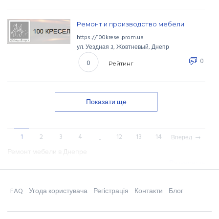
Ремонт и производство мебели
https://100kresel.prom.ua
ул. Уездная
3
,
Жовтневый
,
Днепр
0
0
Рейтинг
Показати ще
1
2
3
4
12
13
14
..
Вперед
Ремонт мебели в Днепре
Развернуть
FAQ
Угода користувача
Регістрація
Контакти
Блог