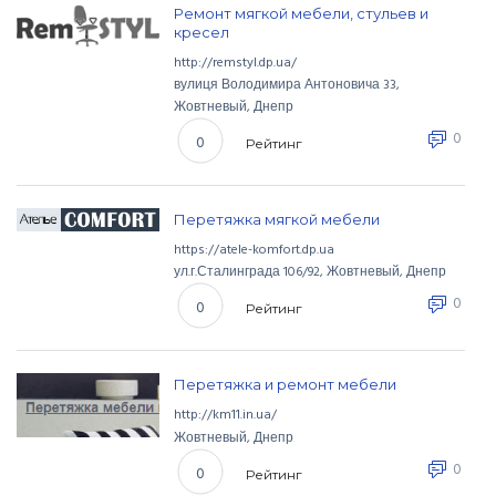
Ремонт мягкой мебели, стульев и
кресел
http://remstyl.dp.ua/
вулиця Володимира Антоновича
33
,
Жовтневый
,
Днепр
0
0
Рейтинг
Перетяжка мягкой мебели
https://atele-komfort.dp.ua
ул.г.Сталинграда
106/92
,
Жовтневый
,
Днепр
0
0
Рейтинг
Перетяжка и ремонт мебели
http://km11.in.ua/
Жовтневый
,
Днепр
0
0
Рейтинг