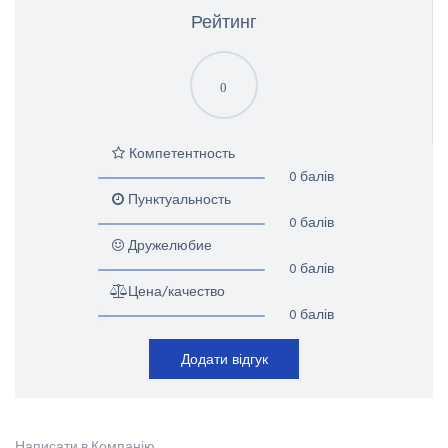
Рейтинг
0
Компетентность
0 балів
Пунктуальность
0 балів
Дружелюбие
0 балів
Цена/качество
0 балів
Додати відгук
Написати в Компанію