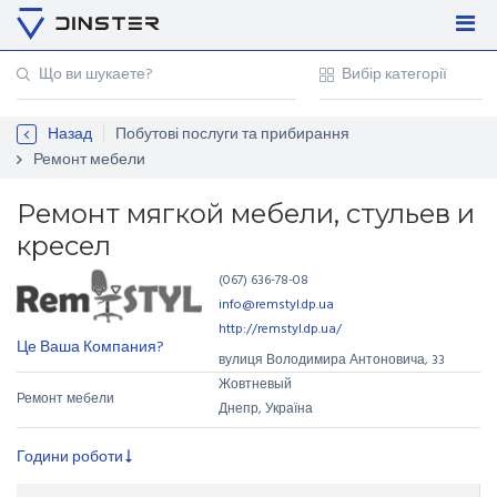
Увійти
Регістрація
Назад
Побутові послуги та прибирання
Контакти
Ремонт мебели
Для підприємців
Ремонт мягкой мебели, стульев и
кресел
(067) 636-78-08
info@remstyl.dp.ua
http://remstyl.dp.ua/
Це Ваша Компания?
вулиця Володимира Антоновича
,
33
Жовтневый
Ремонт мебели
Днепр, Україна
Години роботи