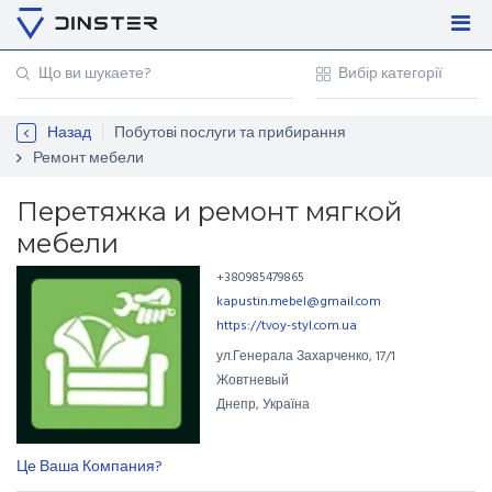
Увійти
Регістрація
Назад
Побутові послуги та прибирання
Контакти
Ремонт мебели
Для підприємців
Перетяжка и ремонт мягкой
мебели
+380985479865
kapustin.mebel@gmail.com
https://tvoy-styl.com.ua
ул.Генерала Захарченко
,
17/1
Жовтневый
Днепр, Україна
Це Ваша Компания?