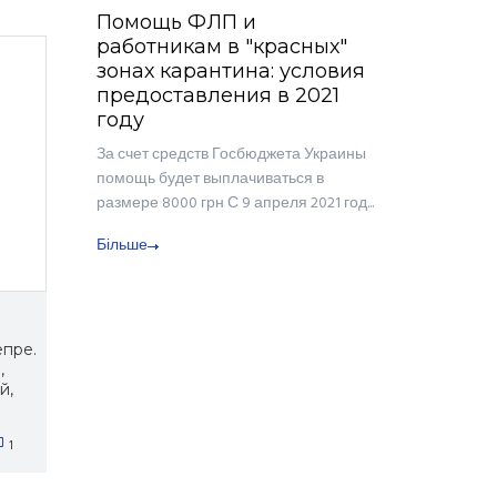
Помощь ФЛП и
работникам в "красных"
зонах карантина: условия
предоставления в 2021
году
За счет средств Госбюджета Украины
помощь будет выплачиваться в
размере 8000 грн С 9 апреля 2021 год...
Більше
епре.
,
й,
1