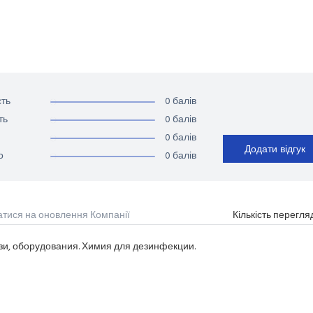
0 балів
ть
0 балів
ть
0 балів
Додати відгук
0 балів
о
атися на оновлення Компанії
Кількість перегля
и, оборудования. Химия для дезинфекции.