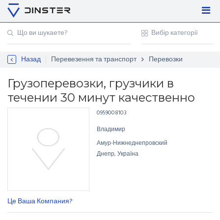
Увійти
Регістрація
Назад
Перевезення та транспорт
Перевозки
Контакти
Для підприємців
Грузоперевозки, грузчики в
течении 30 минут качественно
0959008103
Владимир
Амур-Нижнеднепровский
Днепр, Україна
Це Ваша Компания?