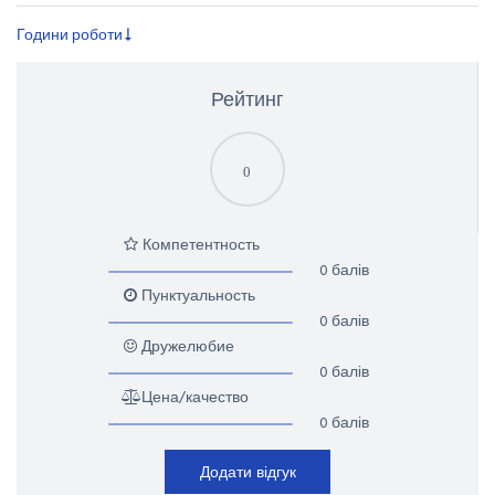
Години роботи
Рейтинг
0
Компетентность
0 балів
Пунктуальность
0 балів
Дружелюбие
0 балів
Цена/качество
0 балів
Додати відгук