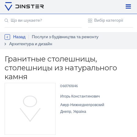
Увійти
Регістрація
Назад
Послуги з будівництва та ремонту
Контакти
Архитектура и дизайн
Для підприємців
Гранитные столешницы,
столешницы из натурального
камня
0661761846
Игорь Константинович
Амур-Нижнеднепровский
Днепр, Україна