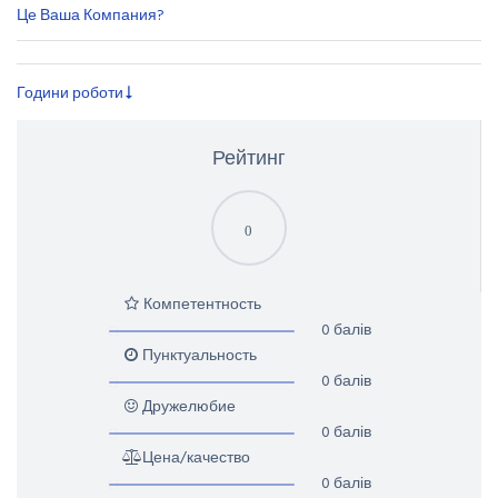
Це Ваша Компания?
Години роботи
Рейтинг
0
Компетентность
0 балів
Пунктуальность
0 балів
Дружелюбие
0 балів
Цена/качество
0 балів