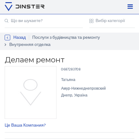
Увійти
Регістрація
Назад
Послуги з будівництва та ремонту
Контакти
Внутренняя отделка
Для підприємців
Делаем ремонт
0687283708
Татьяна
Амур-Нижнеднепровский
Днепр, Україна
Це Ваша Компания?