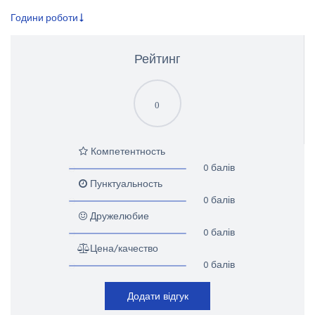
Години роботи
Рейтинг
0
Компетентность
0 балів
Пунктуальность
0 балів
Дружелюбие
0 балів
Цена/качество
0 балів
Додати відгук