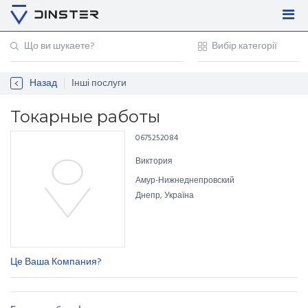
Увійти
Регістрація
Назад
Інші послуги
Контакти
Для підприємців
Токарные работы
0675252084
Виктория
Амур-Нижнеднепровский
Днепр, Україна
Це Ваша Компания?