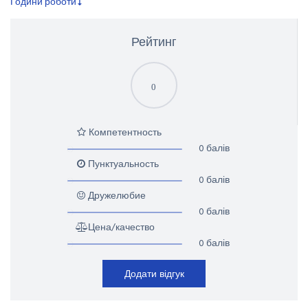
Години роботи
Рейтинг
0
Компетентность
0 балів
Пунктуальность
0 балів
Дружелюбие
0 балів
Цена/качество
0 балів
Додати відгук