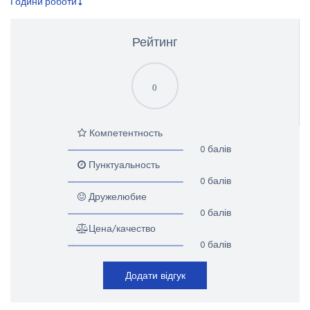
Години роботи
Рейтинг
0
Компетентность
0 балів
Пунктуальность
0 балів
Дружелюбие
0 балів
Цена/качество
0 балів
Додати відгук