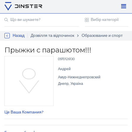
Увійти
Регістрація
Назад
Дозвілля та відпочинок
Образование и спорт
Контакти
Для підприємців
Прыжки с парашютом!!!
0970126130
Андрей
Амур-Нижнеднепровский
Днепр, Україна
Це Ваша Компания?