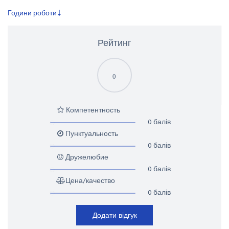
Години роботи
Рейтинг
0
Компетентность
0 балів
Пунктуальность
0 балів
Дружелюбие
0 балів
Цена/качество
0 балів
Додати відгук