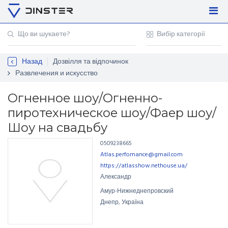
Увійти
Регістрація
Назад
Дозвілля та відпочинок
Контакти
Развлечения и искусство
Для підприємців
Огненное шоу/Огненно-
пиротехническое шоу/Фаер шоу/
Шоу на свадьбу
0509238665
Atlas.perfomance@gmail.com
https://atlasshow.nethouse.ua/
Александр
Амур-Нижнеднепровский
Днепр, Україна