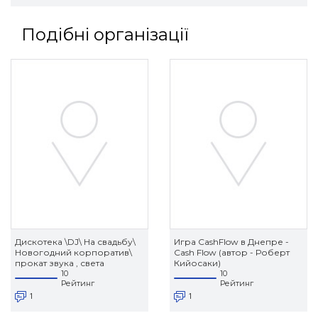
Подібні організації
Дискотека \DJ\ На свадьбу\
Игра CashFlow в Днепре -
Новогодний корпоратив\
Cash Flow (автор - Роберт
прокат звука , света
Кийосаки)
10
10
Рейтинг
Рейтинг
1
1