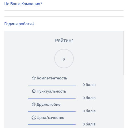
Це Ваша Компания?
Години роботи
Рейтинг
0
Компетентность
0 балів
Пунктуальность
0 балів
Дружелюбие
0 балів
Цена/качество
0 балів