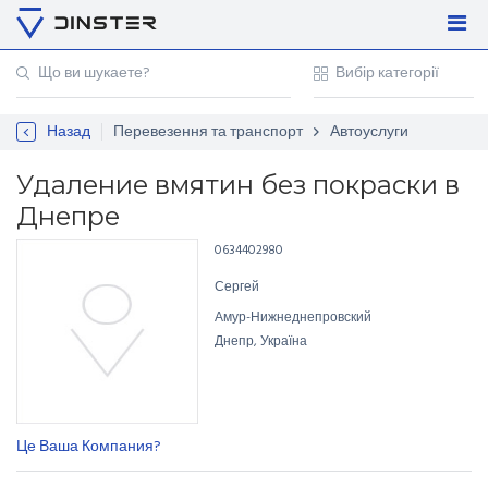
Увійти
Регістрація
Назад
Перевезення та транспорт
Автоуслуги
Контакти
Для підприємців
Удаление вмятин без покраски в
Днепре
0634402980
Сергей
Амур-Нижнеднепровский
Днепр, Україна
Це Ваша Компания?