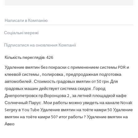
Написати в Компанію
Соціальні мережі
Підписатися на оновлення Компанії
Кількість переглядів:
426
Удаление вмятин без покраски с применением системы PDR и
клеевой системы , полировка , предпродажная подготовка
автомобилей . Стоимость градовых вмятин от 50 грн. Для
градовых машин действует система скидок . Город
Днепропетровск пр.Воронцова 2 , за летней площадкой кафе
Солнечный Парус . Мои работы можно увидеть на канале Novak
Sergey в You Tube Удаление вмятин на тоёте камри 50 Удаление
вмятин на тоёте камри 50? итог работы ? Удаление вмятин на
Авео