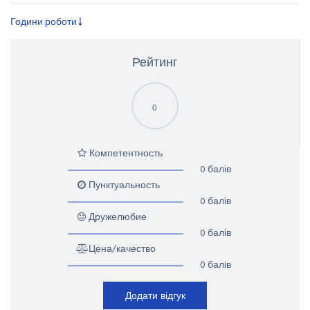
Години роботи
Рейтинг
0
Компетентность
0 балів
Пунктуальность
0 балів
Дружелюбие
0 балів
Цена/качество
0 балів
Додати відгук