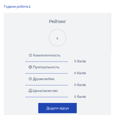
Години роботи
Рейтинг
0
Компетентность
0 балів
Пунктуальность
0 балів
Дружелюбие
0 балів
Цена/качество
0 балів
Додати відгук