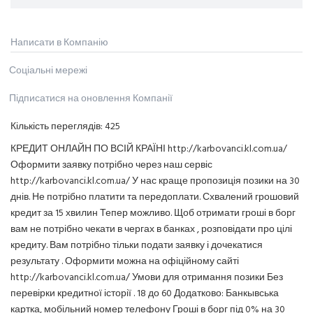
Написати в Компанію
Соціальні мережі
Підписатися на оновлення Компанії
Кількість переглядів:
425
КРЕДИТ ОНЛАЙН ПО ВСІЙ КРАЇНІ http://karbovanci.kl.com.ua/
Оформити заявку потрібно через наш сервіс
http://karbovanci.kl.com.ua/ У нас краще пропозиція позики на 30
днів. Не потрібно платити та передоплати. Схвалений грошовий
кредит за 15 хвилин Тепер можливо. Щоб отримати гроші в борг
вам не потрібно чекати в чергах в банках , розповідати про цілі
кредиту. Вам потрібно тільки подати заявку і дочекатися
результату . Оформити можна на офіційному сайті
http://karbovanci.kl.com.ua/ Умови для отримання позики Без
перевірки кредитної історії . 18 до 60 Додатково: Банкывська
картка, мобільний номер телефону Гроші в борг під 0% на 30