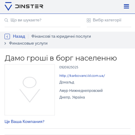
Увійти
Регістрація
Назад
Фінансові та юридичні послуги
Контакти
Финансовые услуги
Для підприємців
Дамо гроші в борг населенню
0920825025
http://karbovanci.kl.com.ua/
Дональд
Амур-Нижнеднепровский
Днепр, Україна
Це Ваша Компания?