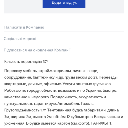
Додати відгук
Написати в Компанію
Соціальні мережі
Підписатися на оновлення Компанії
Кількість переглядів:
374
Перевезу мебель, строй.материалы, личные вещи,
оборудование, быт.технику и др. грузы весом до 2т. Переезды
квартирные, дачные, офисные. Услуги опытных грузчиков.
Работаю по городу, области, возможно и по Украине. Быстро,
качественно и недорого. Порядочность, аккуратность и
пунктуальность гарантирую. Автомобиль Газель.
Грузоподъёмность 1.7т. Тентованная будка габаритами: длина
3м, ширина 2м, высота 2м, объём 12 кубометров. Всегда чистая и
ухоженная. В будке имеется картон (см. фото). ТАРИФЫ: 1.