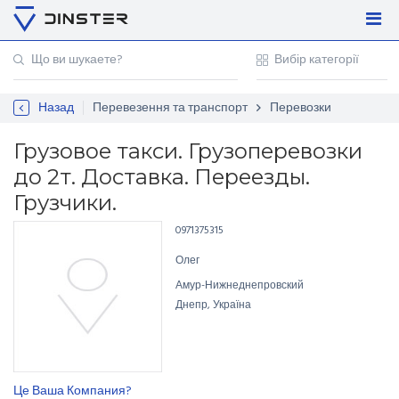
Увійти
Регістрація
Назад
Перевезення та транспорт
Перевозки
Контакти
Для підприємців
Грузовое такси. Грузоперевозки
до 2т. Доставка. Переезды.
Грузчики.
0971375315
Олег
Амур-Нижнеднепровский
Днепр, Україна
Це Ваша Компания?