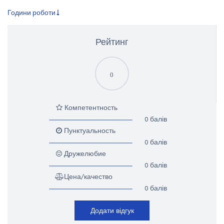
Години роботи
Рейтинг
0
Компетентность
0 балів
Пунктуальность
0 балів
Дружелюбие
0 балів
Цена/качество
0 балів
Додати відгук