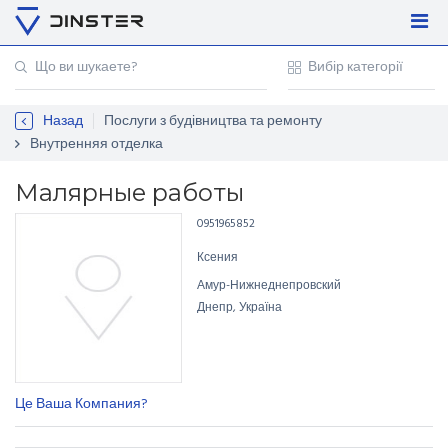
Увійти
Регістрація
Назад
Послуги з будівництва та ремонту
Контакти
Внутренняя отделка
Для підприємців
Малярные работы
0951965852
Ксения
Амур-Нижнеднепровский
Днепр, Україна
Це Ваша Компания?