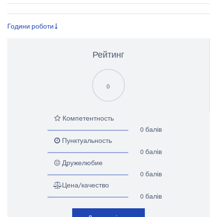
Години роботи
Рейтинг
0
Компетентность
0 балів
Пунктуальность
0 балів
Дружелюбие
0 балів
Цена/качество
0 балів