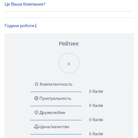
Це Ваша Компания?
Години роботи
Рейтинг
0
Компетентность
0 балів
Пунктуальность
0 балів
Дружелюбие
0 балів
Цена/качество
0 балів