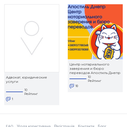
Центр нотариального
заверения и бюро
переводов Апостиль Днепр
itranslate.in.ua
10
Адвокат, юридические
Рейтинг
услуги
10
10
Рейтинг
1
FAQ
Угода користувача
Регістрація
Контакти
Блог