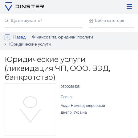
Увійти
Регістрація
Назад
Фінансові та юридичні послуги
Контакти
Юридические услуги
Для підприємців
Юридические услуги
(ликвидация ЧП, ООО, ВЭД,
банкротство)
0500218425
Елена
Амур-Нижнеднепровский
Днепр, Україна