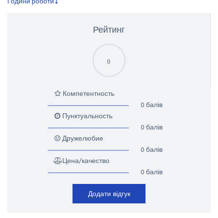
Години роботи
Рейтинг
0
Компетентность
0 балів
Пунктуальность
0 балів
Дружелюбие
0 балів
Цена/качество
0 балів
Додати відгук