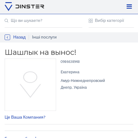
Увійти
Регістрація
Назад
Інші послуги
Контакти
Для підприємців
Шашлык на вынос!
0986638948
Екатерина
Амур-Нижнеднепровский
Днепр, Україна
Це Ваша Компания?