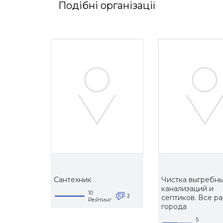
Подібні організації
Сантехник
Чистка выгребны
канализаций и
10
2
септиков. Все р
Рейтинг
города
5