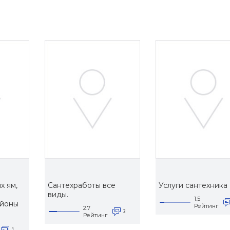
х ям,
Сантехработы все
Услуги сантехника
виды.
1.5
айоны
Рейтинг
2.7
3
Рейтинг
1