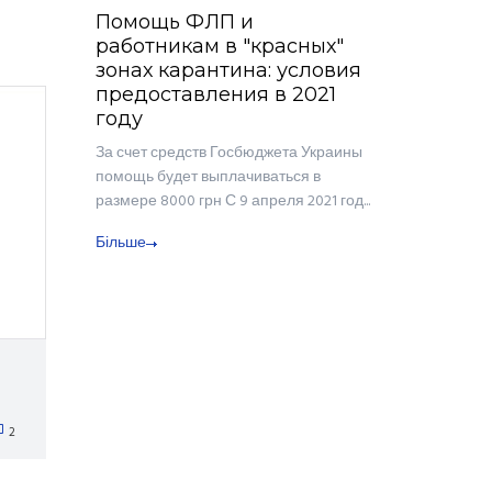
Помощь ФЛП и
работникам в "красных"
зонах карантина: условия
предоставления в 2021
году
За счет средств Госбюджета Украины
помощь будет выплачиваться в
размере 8000 грн С 9 апреля 2021 год...
Більше
2