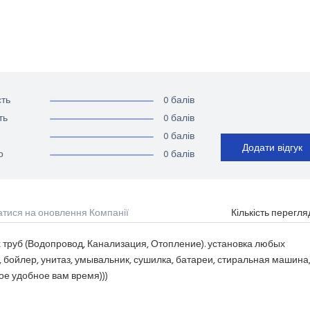
0 балів
ть
0 балів
ть
0 балів
Додати відгук
0 балів
о
атися на оновлення Компанії
Кількість перегля
х труб (Водопровод, Канализация, Отопление). установка любых
, бойлер, унитаз, умывальник, сушилка, батареи, стиральная машина
бое удобное вам время)))