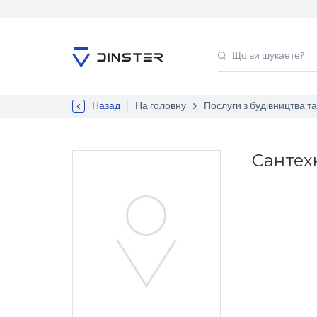
Назад
На головну
Послуги з будівництва т
Сантех