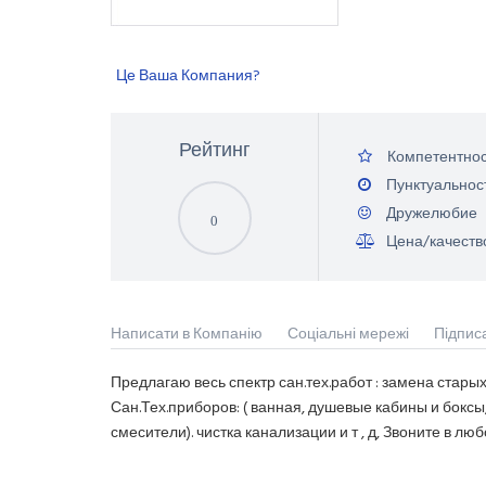
Це Ваша Компания?
Рейтинг
Компетентнос
Пунктуальнос
Дружелюбие
0
Цена/качеств
Написати в Компанію
Соціальні мережі
Підпис
Предлагаю весь спектр сан.тех.работ : замена стары
Сан.Тех.приборов: ( ванная, душевые кабины и боксы
смесители). чистка канализации и т , д, Звоните в лю