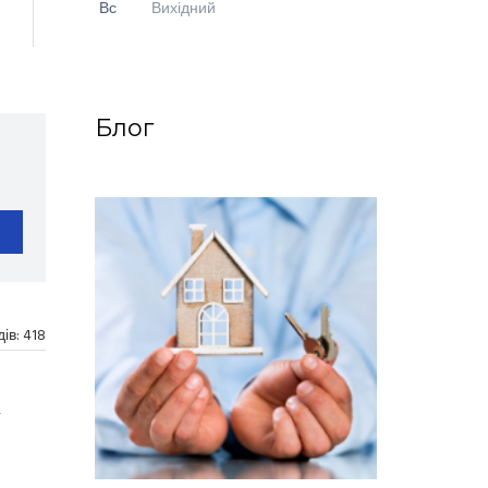
Вс
Вихідний
Блог
дів:
418
,