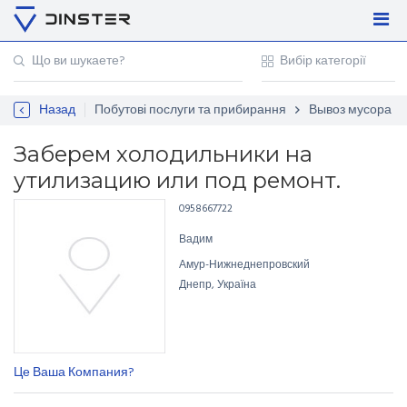
Увійти
Регістрація
Назад
Побутові послуги та прибирання
Вывоз мусора
Контакти
Для підприємців
Заберем холодильники на
утилизацию или под ремонт.
0958667722
Вадим
Амур-Нижнеднепровский
Днепр, Україна
Це Ваша Компания?