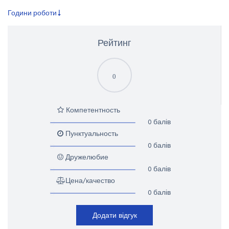
Години роботи
Рейтинг
0
Компетентность
0 балів
Пунктуальность
0 балів
Дружелюбие
0 балів
Цена/качество
0 балів
Додати відгук