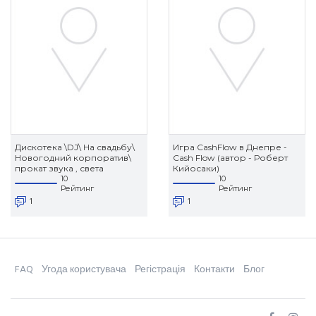
Дискотека \DJ\ На свадьбу\
Игра CashFlow в Днепре -
Новогодний корпоратив\
Cash Flow (автор - Роберт
прокат звука , света
Кийосаки)
10
10
Рейтинг
Рейтинг
1
1
FAQ
Угода користувача
Регістрація
Контакти
Блог