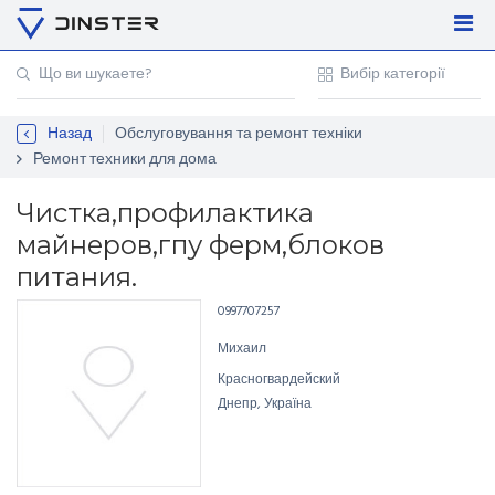
Увійти
Регістрація
Назад
Обслуговування та ремонт техніки
Контакти
Ремонт техники для дома
Для підприємців
Чистка,профилактика
майнеров,гпу ферм,блоков
питания.
0997707257
Михаил
Красногвардейский
Днепр, Україна