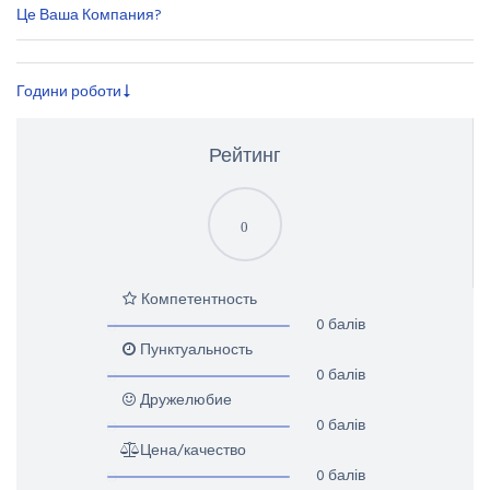
Це Ваша Компания?
Години роботи
Рейтинг
0
Компетентность
0 балів
Пунктуальность
0 балів
Дружелюбие
0 балів
Цена/качество
0 балів