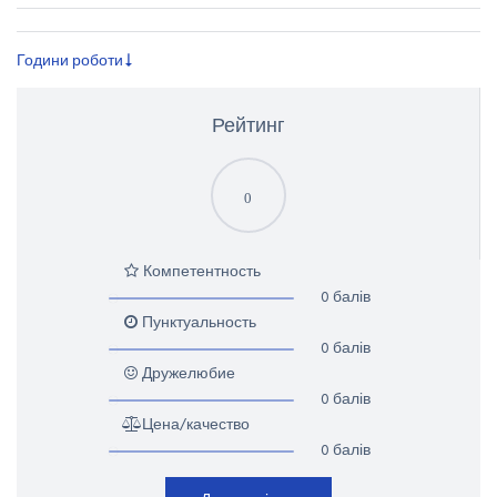
Години роботи
Рейтинг
0
Компетентность
0 балів
Пунктуальность
0 балів
Дружелюбие
0 балів
Цена/качество
0 балів