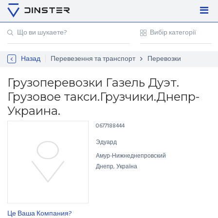
Увійти
Регістрація
Назад
Перевезення та транспорт
Перевозки
Контакти
Для підприємців
Грузоперевозки Газель Дуэт.
Грузовое такси.Грузчики.Днепр-
Украина.
0677188444
Эдуард
Амур-Нижнеднепровский
Днепр, Україна
Це Ваша Компания?