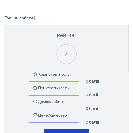
Години роботи
Рейтинг
0
Компетентность
0 балів
Пунктуальность
0 балів
Дружелюбие
0 балів
Цена/качество
0 балів