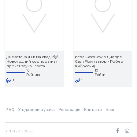
Дискотека \DJ\ На свадьбу\
Игра CashFlow в Днепре -
Новогодний корпоратив\
Cash Flow (автор - Роберт
прокат звука , света
Кийосаки)
10
10
Рейтинг
Рейтинг
1
1
FAQ
Угода користувача
Регістрація
Контакти
Блог
DINSTER - 2022