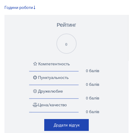
Години роботи
Рейтинг
0
Компетентность
0 балів
Пунктуальность
0 балів
Дружелюбие
0 балів
Цена/качество
0 балів
Додати відгук