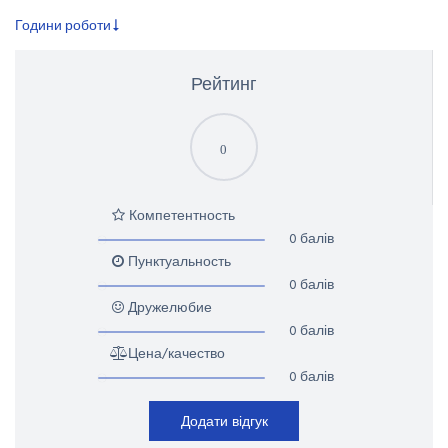
Години роботи
Рейтинг
0
Компетентность
0 балів
Пунктуальность
0 балів
Дружелюбие
0 балів
Цена/качество
0 балів
Додати відгук