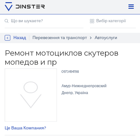
Увійти
Регістрація
Назад
Перевезення та транспорт
Автоуслуги
Контакти
Для підприємців
Ремонт мотоциклов скутеров
мопедов и пр
0973494198
Амур-Нижнеднепровский
Днепр, Україна
Це Ваша Компания?