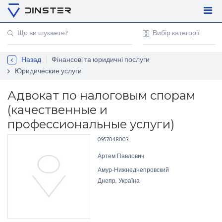
Увійти
Регістрація
Назад
Фінансові та юридичні послуги
Контакти
Юридические услуги
Для підприємців
Адвокат по налоговым спорам
(качественные и
профессиональные услуги)
0957048003
Артем Павлович
Амур-Нижнеднепровский
Днепр, Україна