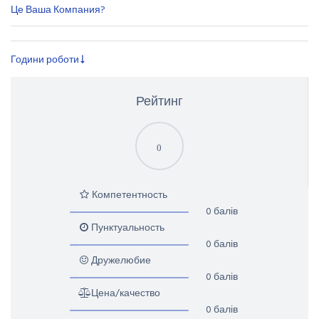
Це Ваша Компания?
Години роботи
Рейтинг
0
Компетентность
0 балів
Пунктуальность
0 балів
Дружелюбие
0 балів
Цена/качество
0 балів