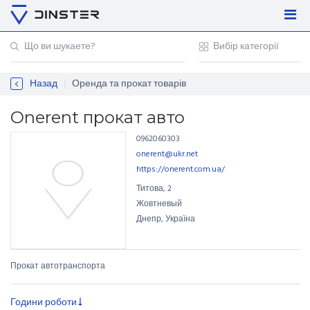
Увійти
Регістрація
Назад
Оренда та прокат товарів
Контакти
Для підприємців
Onerent прокат авто
0962060303
onerent@ukr.net
https://onerent.com.ua/
Титова
,
2
Жовтневый
Днепр, Україна
Прокат автотранспорта
Години роботи