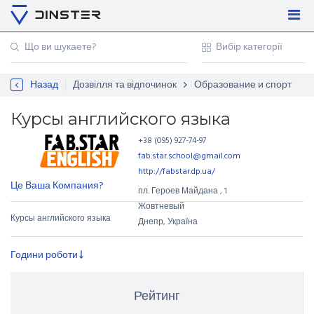
Увійти
Регістрація
Назад
Дозвілля та відпочинок
Образование и спорт
Контакти
Для підприємців
Курсы английского языка
+38 (095) 927-74-97
fab.star.school@gmail.com
http://fabstar.dp.ua/
Це Ваша Компания?
пл. Героев Майдана
,
1
Жовтневый
Курсы английского языка
Днепр, Україна
Години роботи
Рейтинг