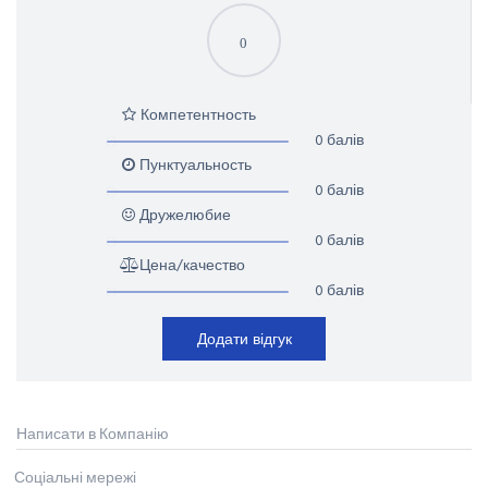
0
Компетентность
0 балів
Пунктуальность
0 балів
Дружелюбие
0 балів
Цена/качество
0 балів
Додати відгук
Написати в Компанію
Соціальні мережі