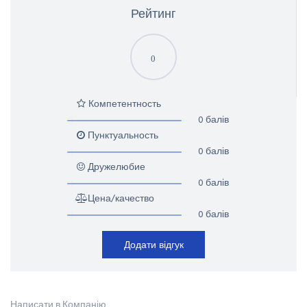
Рейтинг
0
Компетентность
0 балів
Пунктуальность
0 балів
Дружелюбие
0 балів
Цена/качество
0 балів
Додати відгук
Написати в Компанію