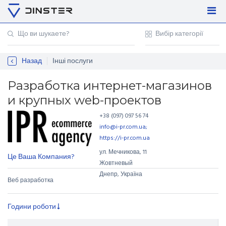
Увійти
Регістрація
Назад
Інші послуги
Контакти
Для підприємців
Разработка интернет-магазинов
и крупных web-проектов
+38 (097) 097 56 74
info@i-pr.com.ua;
https://i-pr.com.ua
ул. Мечникова
,
11
Це Ваша Компания?
Жовтневый
Днепр, Україна
Веб разработка
Години роботи