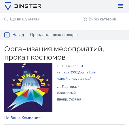
Увійти
Регістрація
Назад
Оренда та прокат товарів
Контакти
Для підприємців
Организация мероприятий,
прокат костюмов
+38066480-56-64
karnaval2002@gmail.com
http://karnaval.dp.ua/
ул. Пастера
,
4
Жовтневый
Днепр, Україна
Це Ваша Компания?