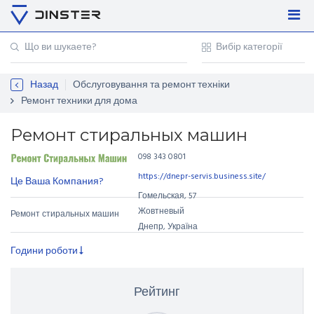
Увійти
Регістрація
Назад
Обслуговування та ремонт техніки
Контакти
Ремонт техники для дома
Для підприємців
Ремонт стиральных машин
098 343 0801
https://dnepr-servis.business.site/
Це Ваша Компания?
Гомельская
,
57
Жовтневый
Ремонт стиральных машин
Днепр, Україна
Години роботи
Рейтинг