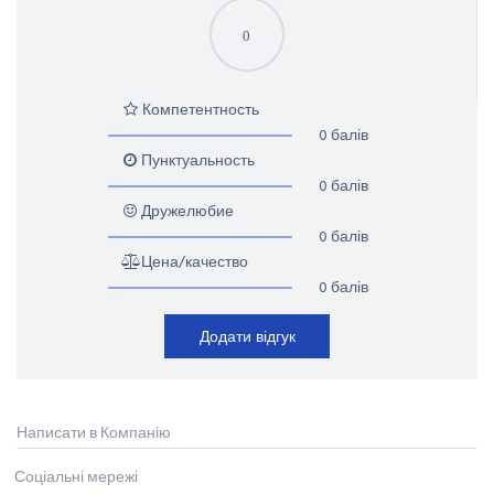
0
Компетентность
0 балів
Пунктуальность
0 балів
Дружелюбие
0 балів
Цена/качество
0 балів
Додати відгук
Написати в Компанію
Соціальні мережі